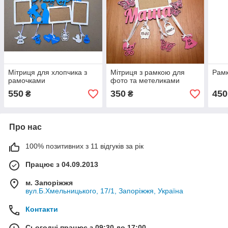
Мітриця для хлопчика з
Мітриця з рамкою для
Рамк
рамочками
фото та метеликами
550
350
450
₴
₴
Про нас
100% позитивних з 11 відгуків за рік
Працює з 04.09.2013
м. Запоріжжя
вул.Б.Хмельницького, 17/1, Запоріжжя, Україна
Контакти
Сьогодні працює з 09:30 до 17:00