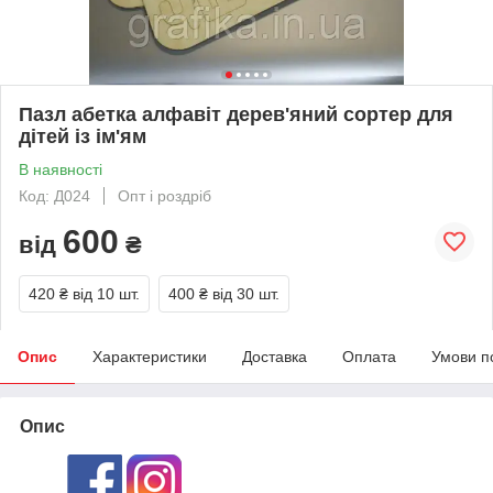
Пазл абетка алфавіт дерев'яний сортер для
дітей із ім'ям
В наявності
Код: Д024
Опт і роздріб
600
від
₴
420 ₴
від 10 шт.
400 ₴
від 30 шт.
Опис
Характеристики
Доставка
Оплата
Умови п
Опис