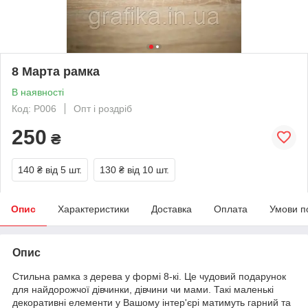
8 Марта рамка
В наявності
Код: Р006
Опт і роздріб
250
₴
140 ₴
від 5 шт.
130 ₴
від 10 шт.
Опис
Характеристики
Доставка
Оплата
Умови п
Опис
Стильна рамка з дерева у формі 8-кі. Це чудовий подарунок
для найдорожчої дівчинки, дівчини чи мами. Такі маленькі
декоративні елементи у Вашому інтер'єрі матимуть гарний та